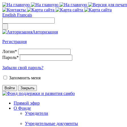
English
Français
Авторизация
Регистрация
Логин
*
Пароль
*
Забыли свой пароль?
Запомнить меня
Прямой эфир
О Фонде
Учредители
Учредительные документы