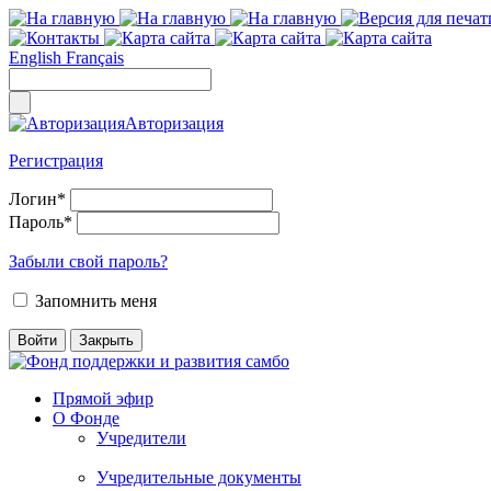
English
Français
Авторизация
Регистрация
Логин
*
Пароль
*
Забыли свой пароль?
Запомнить меня
Прямой эфир
О Фонде
Учредители
Учредительные документы