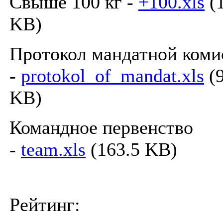
Свыше 100 кг -
+100.xls
(1
KB)
Протокол мандатной коми
-
protokol_of_mandat.xls
(9
KB)
Командное первенство
-
team.xls
(163.5 KB)
Рейтинг: