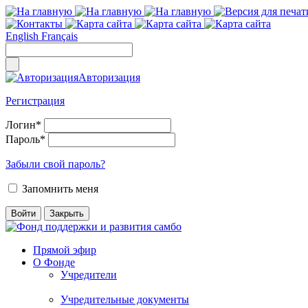
English
Français
Авторизация
Регистрация
Логин
*
Пароль
*
Забыли свой пароль?
Запомнить меня
Прямой эфир
О Фонде
Учредители
Учредительные документы