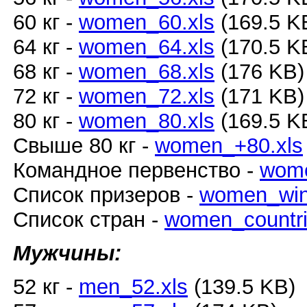
60 кг -
women_60.xls
(169.5 K
64 кг -
women_64.xls
(170.5 K
68 кг -
women_68.xls
(176 KB
72 кг -
women_72.xls
(171 KB
80 кг -
women_80.xls
(169.5 K
Свыше 80 кг -
women_+80.xls
Командное первенство -
wome
Список призеров -
women_win
Список стран -
women_countri
Мужчины:
52 кг -
men_52.xls
(139.5 KB)