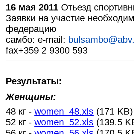
16 мая 2011
Отьезд спортивн
Заявки на участие необходим
федерацию
самбо:
e-mail
:
bulsambo@abv
fax+359 2 9300 593
Результаты:
Женщины:
48 кг -
women_48.xls
(171 KB
52 кг -
women_52.xls
(139.5 K
56 кг -
women_56.xls
(170.5 K