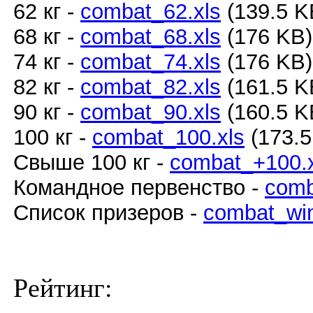
62 кг -
combat_62.xls
(139.5 
68 кг -
combat_68.xls
(176 KB
74 кг -
combat_74.xls
(176 KB
82 кг -
combat_82.xls
(161.5 
90 кг -
combat_90.xls
(160.5 
100 кг -
combat_100.xls
(173.
Свыше 100 кг -
combat_+100.x
Командное первенство -
comb
Список призеров -
combat_win
Рейтинг: