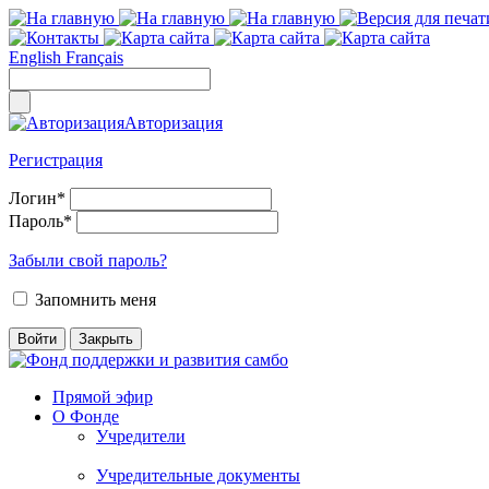
English
Français
Авторизация
Регистрация
Логин
*
Пароль
*
Забыли свой пароль?
Запомнить меня
Прямой эфир
О Фонде
Учредители
Учредительные документы