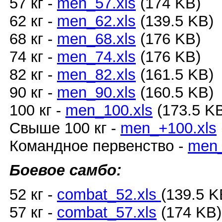
57 кг -
men_57.xls
(174 KB)
62 кг -
men_62.xls
(139.5 KB)
68 кг -
men_68.xls
(176 KB)
74 кг -
men_74.xls
(176 KB)
82 кг -
men_82.xls
(161.5 KB)
90 кг -
men_90.xls
(160.5 KB)
100 кг -
men_100.xls
(173.5 K
Свыше 100 кг -
men_+100.xls
Командное первенство -
men_
Боевое самбо:
52 кг -
combat_52.xls
(139.5 
57 кг -
combat_57.xls
(174 KB