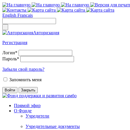
English
Français
Авторизация
Регистрация
Логин
*
Пароль
*
Забыли свой пароль?
Запомнить меня
Прямой эфир
О Фонде
Учредители
Учредительные документы