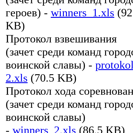
героев) -
winners_1.xls
(92
KB)
Протокол взвешивания
(зачет среди команд город
воинской славы) -
protoko
2.xls
(70.5 KB)
Протокол хода соревнова
(зачет среди команд город
воинской славы)
-
winners_2.xls
(86.5 KB)