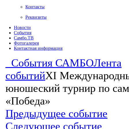
Контакты
Реквизиты
Новости
События
Самбо.ТВ
Фотогалерея
Контактная информация
События САМБО
Лента
событий
XI Международн
юношеский турнир по са
«Победа»
Предыдущее событие
Следующее событие