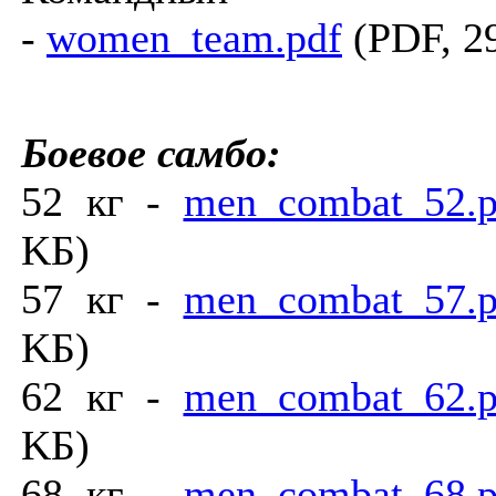
-
women_team.pdf
(PDF, 2
Боевое самбо:
52 кг -
men_combat_52.p
KБ)
57 кг -
men_combat_57.p
KБ)
62 кг -
men_combat_62.p
KБ)
68 кг -
men_combat_68.