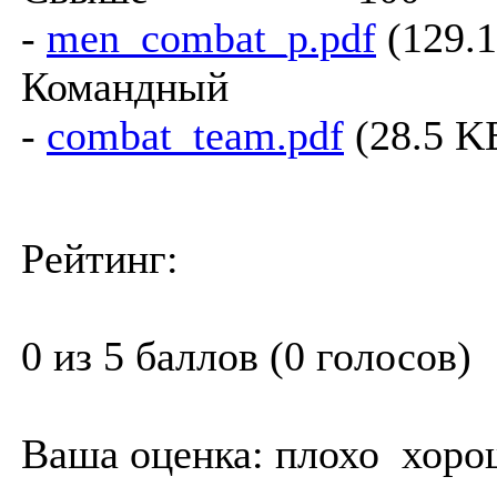
-
men_combat_p.pdf
(129.1
Командный з
-
combat_team.pdf
(28.5 K
Рейтинг:
0 из 5 баллов (0 голосов)
Ваша оценка:
плохо
хоро