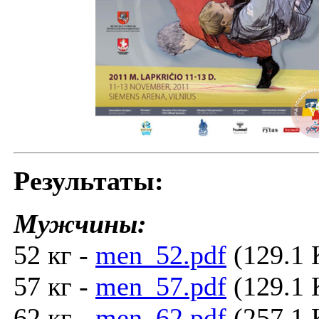
Результаты:
Мужчины:
52 кг -
men_52.pdf
(129.1 
57 кг -
men_57.pdf
(129.1 
62 кг -
men_62.pdf
(257.1 