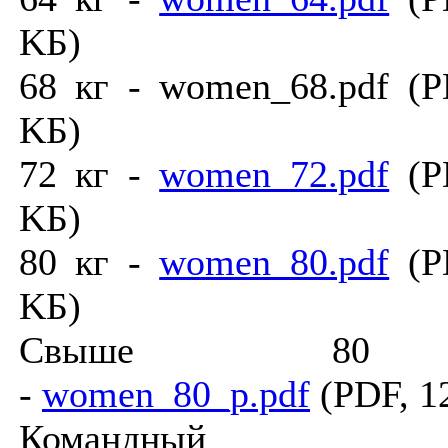
KБ)
68 кг - women_68.pdf (P
KБ)
72 кг -
women_72.pdf
(PD
KБ)
80 кг -
women_80.pdf
(PD
KБ)
Cвыше 80
-
women_80_p.pdf
(PDF, 1
Командный з