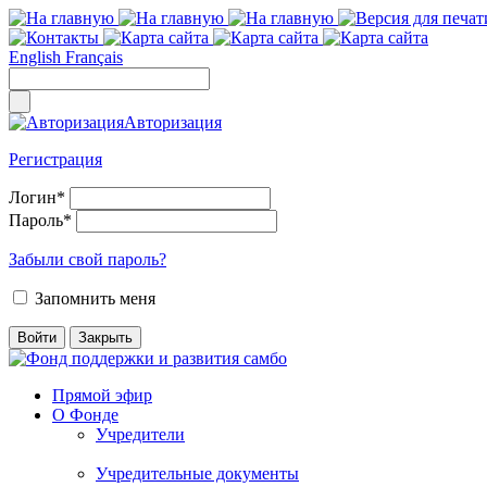
English
Français
Авторизация
Регистрация
Логин
*
Пароль
*
Забыли свой пароль?
Запомнить меня
Прямой эфир
О Фонде
Учредители
Учредительные документы