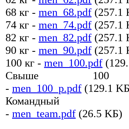
68 кг -
men_68.pdf
(257.1 
74 кг -
men_74.pdf
(257.1 
82 кг -
men_82.pdf
(257.1 
90 кг -
men_90.pdf
(257.1 
100 кг -
men_100.pdf
(129.
Cвыше 10
-
men_100_p.pdf
(129.1 KБ
Командный з
-
men_team.pdf
(26.5 KБ)