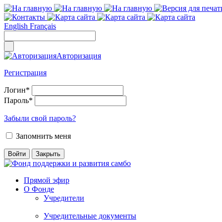
English
Français
Авторизация
Регистрация
Логин
*
Пароль
*
Забыли свой пароль?
Запомнить меня
Прямой эфир
О Фонде
Учредители
Учредительные документы