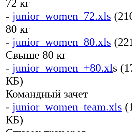
72 кг
-
junior_women_72.xls
(21
80 кг
-
junior_women_80.xls
(22
Свыше 80 кг
-
junior_women_+80.xl
s (1
КБ)
Командный зачет
-
junior_women_team.xls
(
КБ)