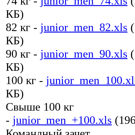
74 кг -
junior_men_74.xls
(
КБ)
82 кг -
junior_men_82.xls
(
КБ)
90 кг -
junior_men_90.xls
(
КБ)
100 кг -
junior_men_100.xl
КБ)
Свыше 100 кг
-
junior_men_+100.xls
(196
Командный зачет