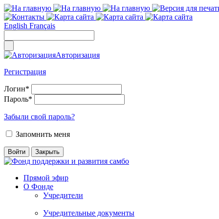
English
Français
Авторизация
Регистрация
Логин
*
Пароль
*
Забыли свой пароль?
Запомнить меня
Прямой эфир
О Фонде
Учредители
Учредительные документы