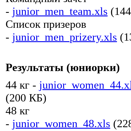
-
junior_men_team.xls
(144
Список призеров
-
junior_men_prizery.xls
(1
Результаты (юниорки)
44 кг -
junior_women_44.x
(200 КБ)
48 кг
-
junior_women_48.xls
(22