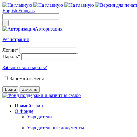
English
Français
Авторизация
Регистрация
Логин
*
Пароль
*
Забыли свой пароль?
Запомнить меня
Прямой эфир
О Фонде
Учредители
Учредительные документы