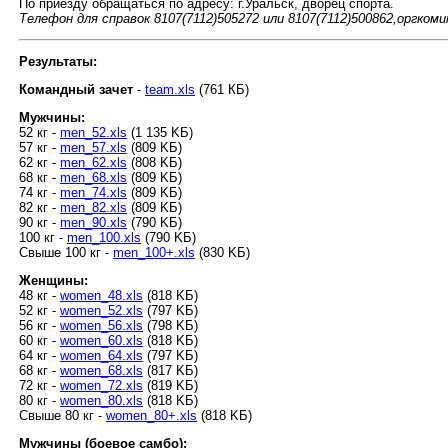
По приезду обращаться по адресу: г.Уральск, дворец спорта.
Телефон для справок 8107(7112)505272 или 8107(7112)500862,оргком
Результаты:
Командный зачет
-
team.xls
(761 КБ)
Мужчины:
52 кг -
men_52.xls
(1 135 KБ)
57 кг -
men_57.xls
(809 KБ)
62 кг -
men_62.xls
(808 KБ)
68 кг -
men_68.xls
(809 KБ)
74 кг -
men_74.xls
(809 KБ)
82 кг -
men_82.xls
(809 KБ)
90 кг -
men_90.xls
(790 KБ)
100 кг -
men_100.xls
(790 KБ)
Cвыше 100 кг -
men_100+.xls
(830 KБ)
Женщины:
48 кг -
women_48.xls
(818 KБ)
52 кг -
women_52.xls
(797 KБ)
56 кг -
women_56.xls
(798 KБ)
60 кг -
women_60.xls
(818 KБ)
64 кг -
women_64.xls
(797 KБ)
68 кг -
women_68.xls
(817 KБ)
72 кг -
women_72.xls
(819 KБ)
80 кг -
women_80.xls
(818 KБ)
Cвыше 80 кг -
women_80+.xls
(818 KБ)
Мужчины (боевое самбо):