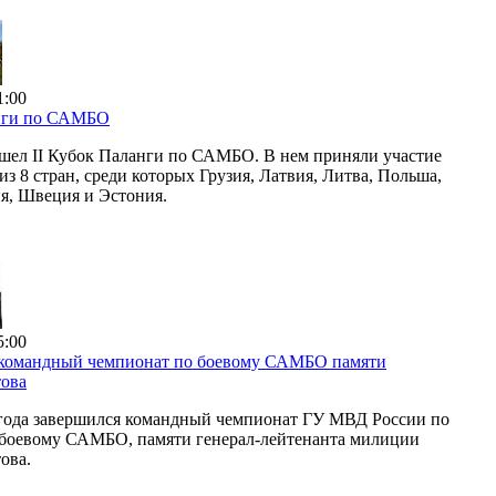
1:00
нги по САМБО
шел II Кубок Паланги по САМБО. В нем приняли участие
з 8 стран, среди которых Грузия, Латвия, Литва, Польша,
ия, Швеция и Эстония.
5:00
 командный чемпионат по боевому САМБО памяти
ова
 года завершился командный чемпионат ГУ МВД России по
 боевому САМБО, памяти генерал-лейтенанта милиции
ова.