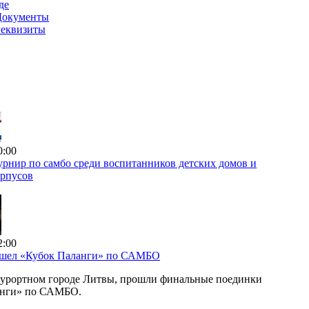
де
Документы
Реквизиты
0:00
рнир по самбо среди воспитанников детских домов и
орпусов
2:00
ошел «Кубок Паланги» по САМБО
курортном городе Литвы, прошли финальные поединки
анги» по САМБО.