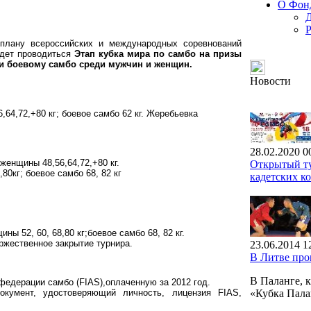
О Фон
плану всероссийских и международных соревнований
удет проводиться
Этап кубка мира по самбо на призы
 и боевому самбо среди мужчин и женщин.
Новости
,64,72,+80 кг; боевое самбо 62 кг. Жеребьевка
28.02.2020 0
 женщины 48,56,64,72,+80 кг.
Открытый ту
80кг; боевое самбо 68, 82 кг
кадетских к
ны 52, 60, 68,80 кг;боевое самбо 68, 82 кг.
ржественное закрытие турнира.
23.06.2014 1
В Литве пр
В Паланге, 
федерации самбо (FIAS),оплаченную за 2012 год.
кумент, удостоверяющий личность, лицензия FIAS,
«Кубка Пал