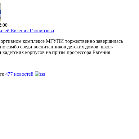
2:00
лей Евгения Глориозова
спортивном комплексе МГУПИ торжественно завершилась
 по самбо среди воспитанников детских домов, школ-
и кадетских корпусов на призы профессора Евгения
йте
477 новостей