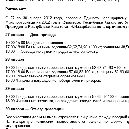
Женщины
(48 кг, 52 кг, 56 кг, 60 кг, 64 кг, 68 кг, 72 кг, 80 кг, +80 кг)
Регламент:
С 27 по 30 января 2012 года, согласно Единому календарному 
Минспортуризма на 2012 год в г.Уральске, Республике Казахстан, б
Президента Республики Казахстан Н.Назарбаева по спортивному
27 января — День приезда
10:00-15:00 Мандатная комиссия
17:00-18:00 Взвешивание: мужчины52,62,74,90,+100 кг; женщины 48,56
18:00 — Совещание судей и представителей команд.
28 января
10:00 Предварительные соревнования: мужчины 52,62,74 ,90,+100 кг;
17:00-18:00 Взвешивание: мужчины 57,68,82,100 кг; женщины 52,60,68,
16:00 Торжественное открытие соревнований
16:30 Финалы и награждение победителей и призеров.
29 января
10:00 Предварительные соревнования: мужчины 57,68,82,100 кг; женщи
18:00 Финальные поединки, награждение победителей и призерови то
30 января — Отъезд делегаций.
Все участники должны иметь страховку и лицензию Международной 
На мандатную комиссию предоставляется заявка по форме, до
медстраховка.