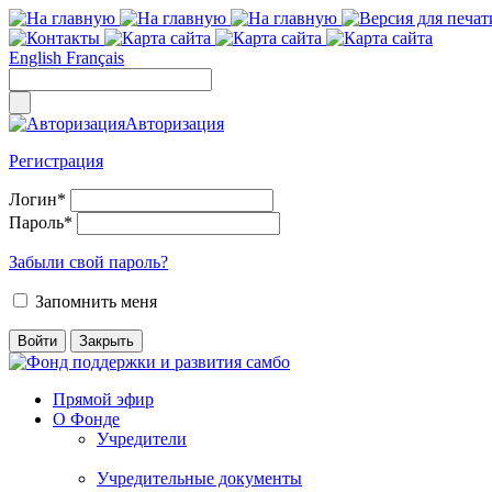
English
Français
Авторизация
Регистрация
Логин
*
Пароль
*
Забыли свой пароль?
Запомнить меня
Прямой эфир
О Фонде
Учредители
Учредительные документы