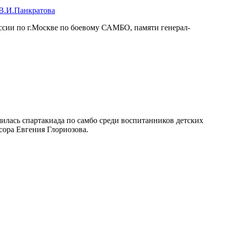
В.И.Панкратова
ссии по г.Москве по боевому САМБО, памяти генерал-
лась спартакиада по самбо среди воспитанников детских
сора Евгения Глориозова.