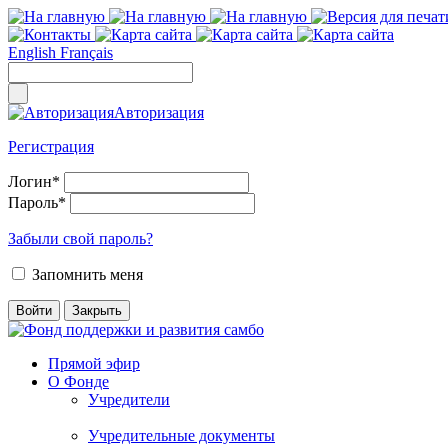
English
Français
Авторизация
Регистрация
Логин
*
Пароль
*
Забыли свой пароль?
Запомнить меня
Прямой эфир
О Фонде
Учредители
Учредительные документы