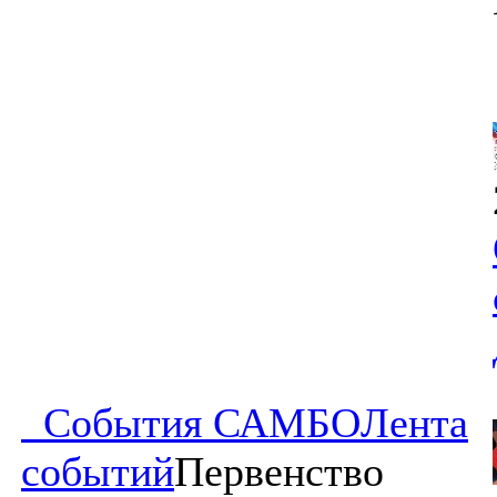
События САМБО
Лента
событий
Первенство