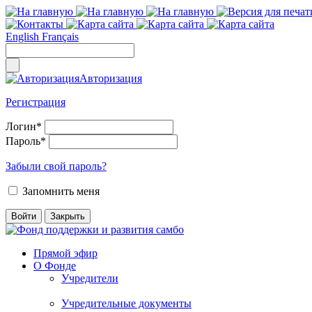
English
Français
Авторизация
Регистрация
Логин
*
Пароль
*
Забыли свой пароль?
Запомнить меня
Прямой эфир
О Фонде
Учредители
Учредительные документы