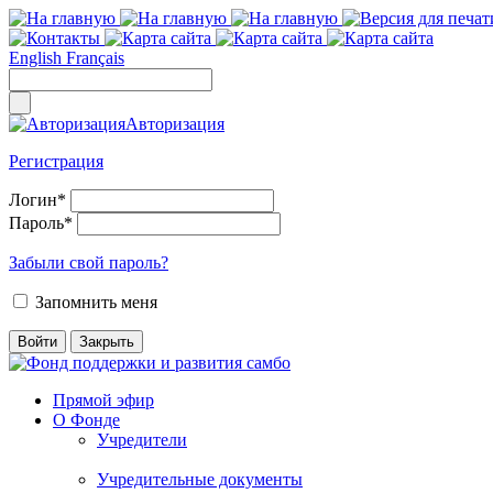
English
Français
Авторизация
Регистрация
Логин
*
Пароль
*
Забыли свой пароль?
Запомнить меня
Прямой эфир
О Фонде
Учредители
Учредительные документы