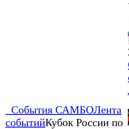
События САМБО
Лента
событий
Кубок России по