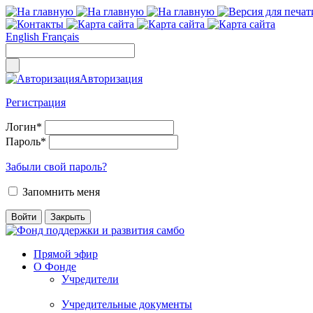
English
Français
Авторизация
Регистрация
Логин
*
Пароль
*
Забыли свой пароль?
Запомнить меня
Прямой эфир
О Фонде
Учредители
Учредительные документы