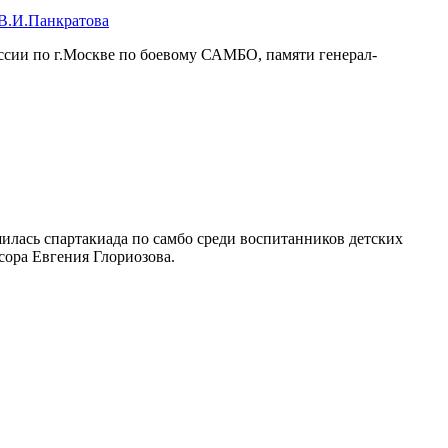
В.И.Панкратова
ссии по г.Москве по боевому САМБО, памяти генерал-
лась спартакиада по самбо среди воспитанников детских
сора Евгения Глориозова.