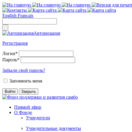
English
Français
Авторизация
Регистрация
Логин
*
Пароль
*
Забыли свой пароль?
Запомнить меня
Прямой эфир
О Фонде
Учредители
Учредительные документы