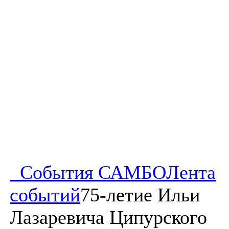
События САМБО
Лента
событий
75-летие Ильи
Лазаревича Ципурского