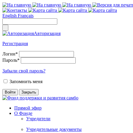
English
Français
Авторизация
Регистрация
Логин
*
Пароль
*
Забыли свой пароль?
Запомнить меня
Прямой эфир
О Фонде
Учредители
Учредительные документы