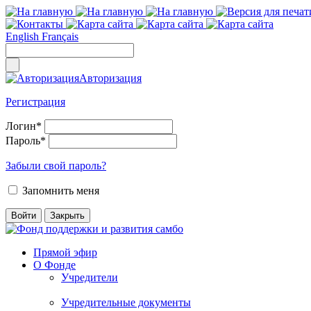
English
Français
Авторизация
Регистрация
Логин
*
Пароль
*
Забыли свой пароль?
Запомнить меня
Прямой эфир
О Фонде
Учредители
Учредительные документы