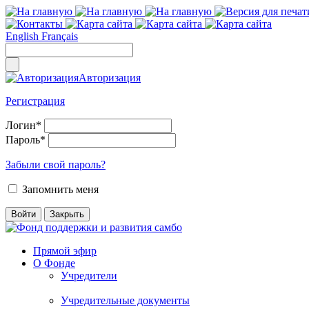
English
Français
Авторизация
Регистрация
Логин
*
Пароль
*
Забыли свой пароль?
Запомнить меня
Прямой эфир
О Фонде
Учредители
Учредительные документы