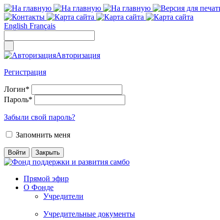
English
Français
Авторизация
Регистрация
Логин
*
Пароль
*
Забыли свой пароль?
Запомнить меня
Прямой эфир
О Фонде
Учредители
Учредительные документы