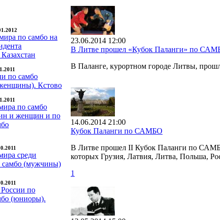
01.2012
мира по самбо на
23.06.2014 12:00
идента
В Литве прошел «Кубок Паланги» по САМ
 Казахстан
В Паланге, курортном городе Литвы, про
11.2011
ии по самбо
женщины). Кстово
11.2011
мира по самбо
ин и женщин и по
14.06.2014 21:00
мбо
Кубок Паланги по САМБО
В Литве прошел II Кубок Паланги по САМБО
10.2011
мира среди
которых Грузия, Латвия, Литва, Польша, Ро
о самбо (мужчины)
1
10.2011
 России по
мбо (юниоры).