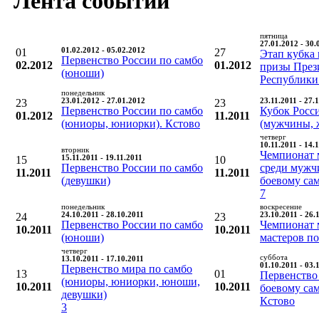
Лента событий
пятница
27.01.2012 - 30.
01
01.02.2012 - 05.02.2012
27
Этап кубка 
Первенство России по самбо
02.2012
01.2012
призы През
(юноши)
Республики
понедельник
23
23.01.2012 - 27.01.2012
23
23.11.2011 - 27.
Первенство России по самбо
Кубок Росс
01.2012
11.2011
(юниоры, юниорки). Кстово
(мужчины, 
четверг
10.11.2011 - 14.
вторник
Чемпионат 
15
15.11.2011 - 19.11.2011
10
Первенство России по самбо
среди мужч
11.2011
11.2011
(девушки)
боевому са
7
понедельник
воскресение
24
24.10.2011 - 28.10.2011
23
23.10.2011 - 26.
Первенство России по самбо
Чемпионат 
10.2011
10.2011
(юноши)
мастеров п
четверг
суббота
13.10.2011 - 17.10.2011
01.10.2011 - 03.
Первенство мира по самбо
13
01
Первенство
(юниоры, юниорки, юноши,
10.2011
10.2011
боевому са
девушки)
Кстово
3