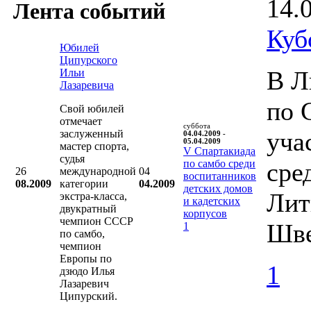
14.
Лента событий
Куб
Юбилей
Ципурского
В Л
Ильи
Лазаревича
по 
Свой юбилей
отмечает
суббота
уча
заслуженный
04.04.2009 -
05.04.2009
мастер спорта,
V Cпартакиада
судья
по самбо среди
сре
26
международной
04
воспитанников
08.2009
категории
04.2009
детских домов
Лит
экстра-класса,
и кадетских
двукратный
корпусов
чемпион СССР
Шве
1
по самбо,
чемпион
Европы по
1
дзюдо Илья
Лазаревич
Ципурский.