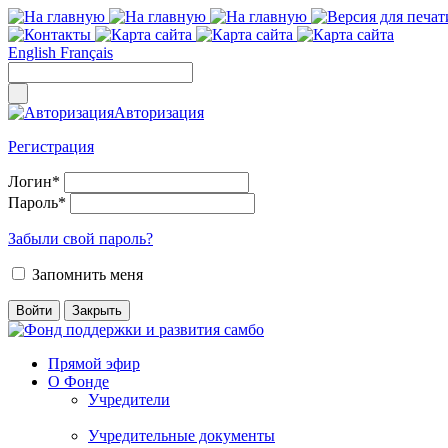
English
Français
Авторизация
Регистрация
Логин
*
Пароль
*
Забыли свой пароль?
Запомнить меня
Прямой эфир
О Фонде
Учредители
Учредительные документы