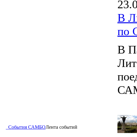
23.
В Л
по
В П
Лит
пое
СА
События САМБО
Лента событий