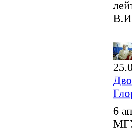
лей
В.И
25.
Дво
Гло
6 а
МГУ