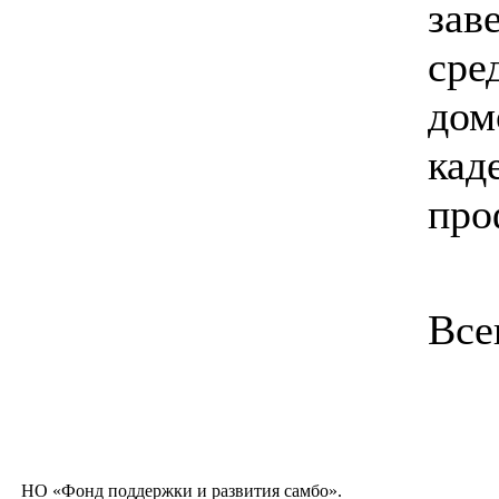
зав
сре
дом
кад
про
Все
НО «Фонд поддержки и развития самбо».