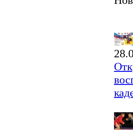
Нов
28.
Отк
вос
кад