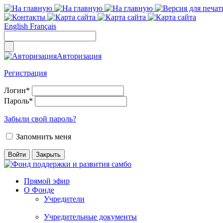
English
Français
Авторизация
Регистрация
Логин
*
Пароль
*
Забыли свой пароль?
Запомнить меня
Прямой эфир
О Фонде
Учредители
Учредительные документы