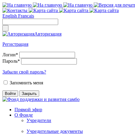
English
Français
Авторизация
Регистрация
Логин
*
Пароль
*
Забыли свой пароль?
Запомнить меня
Прямой эфир
О Фонде
Учредители
Учредительные документы