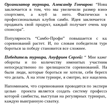
Организатор турнира, Александр Гончаров:
“Новш
заключается в том, что мы увеличили размер взно
спортсмен, а клуб за него. Фактически м
профессиональных клубов самбо. Идея заключается 
продавать свой продукт, каждый получает очень хо
спонсора”.
Популярность “Самбо-Профи” повышается с к
соревнований растет. И, по словам победителя тур
бороться за победу становится все сложнее.
Победитель турнира, Ануфриев Сергей:
“ Мне кажет
обороты и по количеству именитых участни
непосредственно по зрелищности соревнований. Н
были люди, которые бороться не хотели, себя берег
что делать. А на этом турнире, я смотрю, все нацелен
Напоминаем, что соревнования проводятся по экспер
целью проекта является создать систему професс
которой самбисты, выступая на регулярных турнирах,
каждую выигранную схватку.