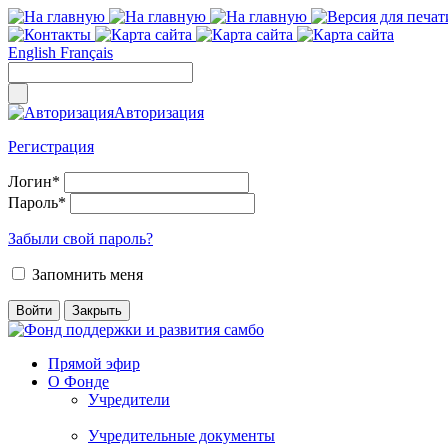
English
Français
Авторизация
Регистрация
Логин
*
Пароль
*
Забыли свой пароль?
Запомнить меня
Прямой эфир
О Фонде
Учредители
Учредительные документы