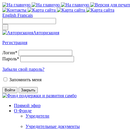
English
Français
Авторизация
Регистрация
Логин
*
Пароль
*
Забыли свой пароль?
Запомнить меня
Прямой эфир
О Фонде
Учредители
Учредительные документы