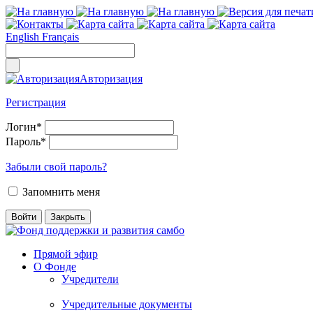
English
Français
Авторизация
Регистрация
Логин
*
Пароль
*
Забыли свой пароль?
Запомнить меня
Прямой эфир
О Фонде
Учредители
Учредительные документы