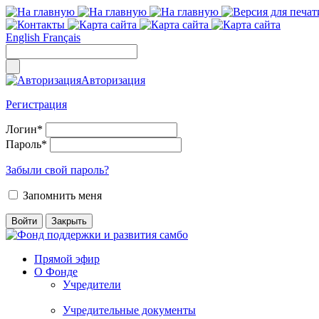
English
Français
Авторизация
Регистрация
Логин
*
Пароль
*
Забыли свой пароль?
Запомнить меня
Прямой эфир
О Фонде
Учредители
Учредительные документы