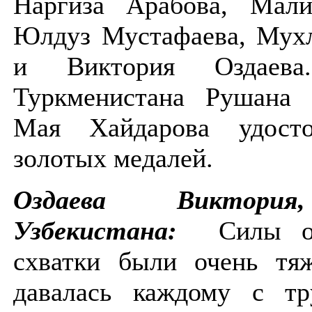
Наргиза Арабова, Мали
Юлдуз Мустафаева, Мухл
и Виктория Оздаева
Туркменистана Рушана
Мая Хайдарова удосто
золотых медалей.
Оздаева Виктория
Узбекистана:
Силы оче
схватки были очень тяж
давалась каждому с тр