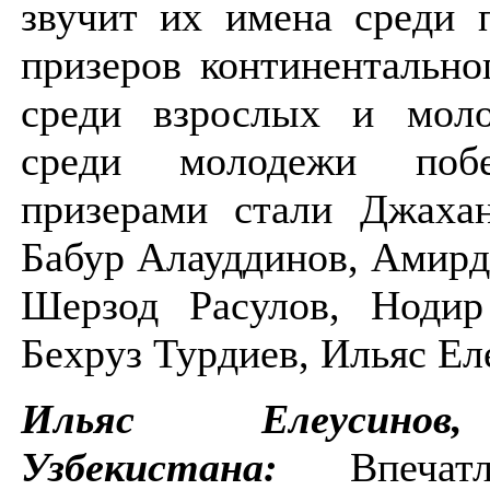
звучит их имена среди 
призеров континентально
среди взрослых и мол
среди молодежи поб
призерами стали Джахан
Бабур Алауддинов, Амирд
Шерзод Расулов, Нодир
Бехруз Турдиев, Ильяс Ел
Ильяс Елеусинов
Узбекистана:
Впечатл