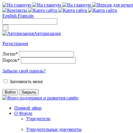
English
Français
Авторизация
Регистрация
Логин
*
Пароль
*
Забыли свой пароль?
Запомнить меня
Прямой эфир
О Фонде
Учредители
Учредительные документы