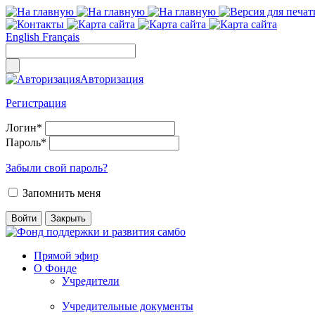
English
Français
Авторизация
Регистрация
Логин
*
Пароль
*
Забыли свой пароль?
Запомнить меня
Прямой эфир
О Фонде
Учредители
Учредительные документы