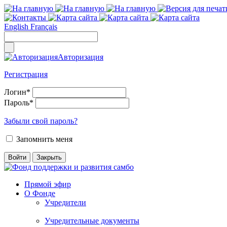
English
Français
Авторизация
Регистрация
Логин
*
Пароль
*
Забыли свой пароль?
Запомнить меня
Прямой эфир
О Фонде
Учредители
Учредительные документы