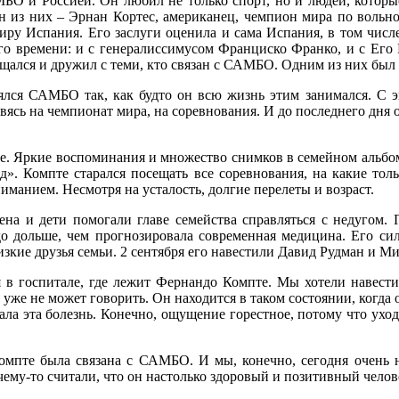
О и Россией. Он любил не только спорт, но и людей, которы
н из них – Эрнан Кортес, американец, чемпион мира по вольн
иру Испания. Его заслуги оценила и сама Испания, в том числ
о времени: и с генералиссимусом Франциско Франко, и с Его
щался и дружил с теми, кто связан с САМБО. Одним из них был
лся САМБО так, как будто он всю жизнь этим занимался. С э
овясь на чемпионат мира, на соревнования. И до последнего дня
ке. Яркие воспоминания и множество снимков в семейном альбо
 Компте старался посещать все соревнования, на какие толь
ниманием. Несмотря на усталость, долгие перелеты и возраст.
Жена и дети помогали главе семейства справляться с недугом
до дольше, чем прогнозировала современная медицина. Его си
лизкие друзья семьи. 2 сентября его навестили Давид Рудман и 
в госпитале, где лежит Фернандо Компте. Мы хотели навестит
уже не может говорить. Он находится в таком состоянии, когда 
екала эта болезнь. Конечно, ощущение горестное, потому что ух
мпте была связана с САМБО. И мы, конечно, сегодня очень на
чему-то считали, что он настолько здоровый и позитивный челове