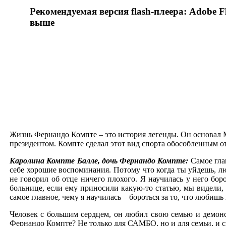
Рекомендуемая версия flash-плеера: Adobe Fl
выше
Жизнь Фернандо Компте – это история легенды. Он основ
президентом. Компте сделал этот вид спорта обособленным
Каролина Компте Балле, дочь Фернандо Компте:
Самое глав
себе хорошие воспоминания. Потому что когда ты уйдешь, лю
не говорил об отце ничего плохого. Я научилась у него бор
больнице, если ему приносили какую-то статью, мы видели, 
самое главное, чему я научилась – бороться за то, что любишь
Человек с большим сердцем, он любил свою семью и демонс
Фернандо Компте? Не только для САМБО, но и для семьи, и с