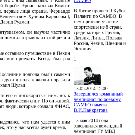
е его с ним связывали. У Компте
САМБО
ой борьбе. Эрнан называл Компте
В Литве прошел II Кубок
е, первые лица страны. Фернандо
Паланги по САМБО. В
 Величеством Хуаном Карлосом I,
нем приняли участие
 Давид Рудман.
спортсмены из 8 стран,
нтузиазмом, он выучил частично
среди которых Грузия,
 он помнил отрывок из этой речи и
Латвия, Литва, Польша,
Россия, Чехия, Швеция и
Эстония.
ме оставило путешествие в Пекин
ко мог приехать. Всегда был рад
1
. Последние полгода были самыми
ла духа и воля к жизни поразили
Михаил Шульц.
13.05.2014 15:00
Завершился командный
ь его и поговорить с ним, но, к
чемпионат по боевому
он фактически спит. Но он живой.
САМБО памяти
одят люди, которые создали ФИАС,
В.И.Панкратова
13 мая 2014 года
деялись, что нам удастся с ним
завершился командный
к, что у нас всегда будет время.
чемпионат ГУ МВД