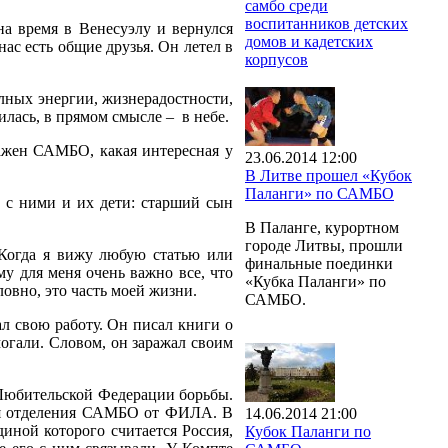
самбо среди
воспитанников детских
а время в Венесуэлу и вернулся
домов и кадетских
ас есть общие друзья. Он летел в
корпусов
олных энергии, жизнерадостности,
илась, в прямом смысле – в небе.
ажен САМБО, какая интересная у
23.06.2014 12:00
В Литве прошел «Кубок
Паланги» по САМБО
е с ними и их дети: старший сын
В Паланге, курортном
городе Литвы, прошли
Когда я вижу любую статью или
финальные поединки
у для меня очень важно все, что
«Кубка Паланги» по
овно, это часть моей жизни.
САМБО.
л свою работу. Он писал книги о
огали. Словом, он заражал своим
 Любительской Федерации борьбы.
лся отделения САМБО от ФИЛА. В
14.06.2014 21:00
ной которого считается Россия,
Кубок Паланги по