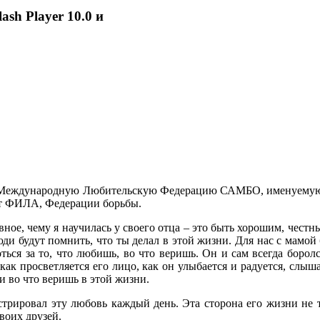
ash Player 10.0 и
ал Международную Любительскую Федерацию САМБО, именуемую
 от ФИЛА, Федерации борьбы.
ное, чему я научилась у своего отца – это быть хорошим, честн
ди будут помнить, что ты делал в этой жизни. Для нас с мамой 
оться за то, что любишь, во что веришь. Он и сам всегда борол
как просветляется его лицо, как он улыбается и радуется, сл
 и во что веришь в этой жизни.
трировал эту любовь каждый день. Эта сторона его жизни не 
воих друзей.