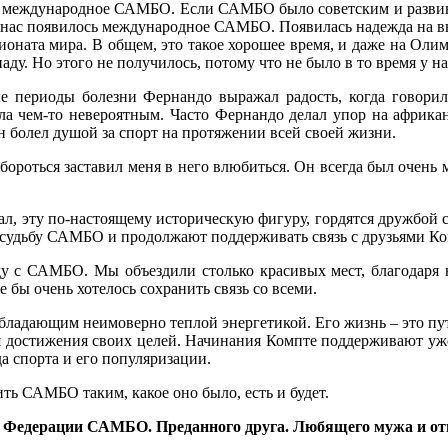
 международное САМБО. Если САМБО было советским и развива
 у нас появилось международное САМБО. Появилась надежда на в
оната мира. В общем, это такое хорошее время, и даже на Оли
ду. Но этого не получилось, потому что не было в то время у н
е периоды болезни Фернандо выражал радость, когда говори
 чем-то невероятным. Часто Фернандо делал упор на африкан
 болел душой за спорт на протяжении всей своей жизни.
бороться заставил меня в него влюбиться. Он всегда был очень
нал, эту по-настоящему историческую фигуру, гордятся дружбой 
а судьбу САМБО и продолжают поддерживать связь с друзьями Ко
у с САМБО. Мы объездили столько красивых мест, благодаря н
 бы очень хотелось сохранить связь со всеми.
ладающим неимоверно теплой энергетикой. Его жизнь – это пут
для достижения своих целей. Начинания Компте поддерживают 
да спорта и его популяризации.
ить САМБО таким, какое оно было, есть и будет.
 Федерации САМБО. Преданного друга. Любящего мужа и от