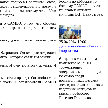
России по г.Москве по
лось только в Советском Союзе,
боевому САМБО, памяти
ыход на международную арену, на
генерал-лейтенанта
мпийские игры, потому что в 80-м
милиции В.И.Панкратова.
ас лидера.
ли о САМБО, о том, что сборная
ские страны, говорил, что в них
 молод духом намного моложе, чем
25.04.2014 12:00
Двойной юбилей Евгения
Глориозова
с Фернандо. Он всецело отдавался
мпте, которые стали им близки.
6 апреля в спортивном
комплексе МГУПИ
ему. Я буду по этому скучать. Я
торжественно
завершилась спартакиада
по самбо среди
ь чести и правды. Он любил свое
воспитанников детских
уже почти 30 лет любители САМБО
домов, школ-интернатов и
кадетских корпусов на
призы профессора
Евгения Глориозова.
ца.