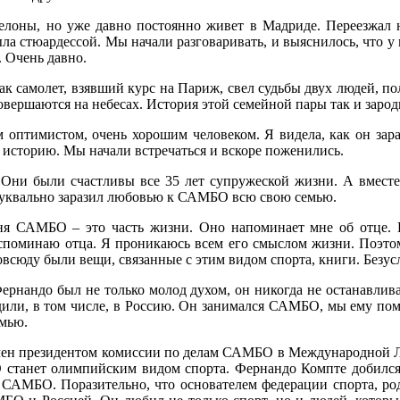
лоны, но уже давно постоянно живет в Мадриде. Переезжал н
а стюардессой. Мы начали разговаривать, и выяснилось, что у н
. Очень давно.
 так самолет, взявший курс на Париж, свел судьбы двух людей, п
овершаются на небесах. История этой семейной пары так и зарод
оптимистом, очень хорошим человеком. Я видела, как он зар
ю историю. Мы начали встречаться и вскоре поженились.
 Они были счастливы все 35 лет супружеской жизни. А вмест
 буквально заразил любовью к САМБО всю свою семью.
ня САМБО – это часть жизни. Оно напоминает мне об отце. 
вспоминаю отца. Я проникаюсь всем его смыслом жизни. Поэтом
сюду были вещи, связанные с этим видом спорта, книги. Безусл
ернандо был не только молод духом, он никогда не останавлива
или, в том числе, в Россию. Он занимался САМБО, мы ему пом
емью.
начен президентом комиссии по делам САМБО в Международной
БО станет олимпийским видом спорта. Фернандо Компте доби
АМБО. Поразительно, что основателем федерации спорта, роди