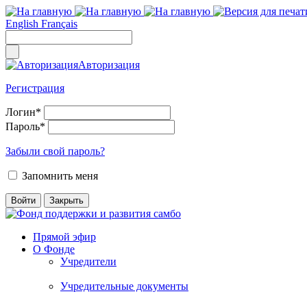
English
Français
Авторизация
Регистрация
Логин
*
Пароль
*
Забыли свой пароль?
Запомнить меня
Прямой эфир
О Фонде
Учредители
Учредительные документы