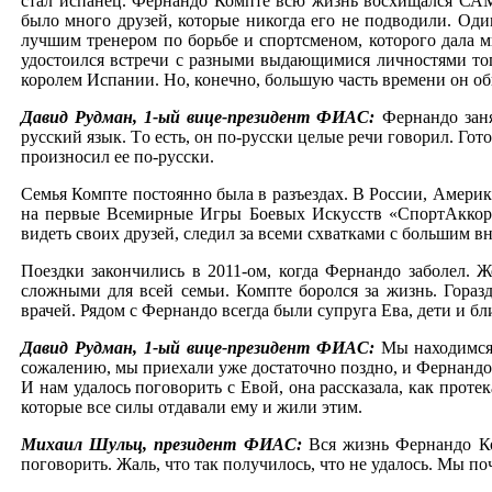
стал испанец. Фернандо Компте всю жизнь восхищался САМБ
было много друзей, которые никогда его не подводили. Оди
лучшим тренером по борьбе и спортсменом, которого дала м
удостоился встречи с разными выдающимися личностями тог
королем Испании. Но, конечно, большую часть времени он об
Давид Рудман, 1-ый вице-президент ФИАС:
Фернандо заня
русский язык. Тo есть, он по-русски целые речи говорил. Гот
произносил ее по-русски.
Семья Компте постоянно была в разъездах. В России, Амери
на первые Всемирные Игры Боевых Искусств «СпортАккорд».
видеть своих друзей, следил за всеми схватками с большим в
Поездки закончились в 2011-ом, когда Фернандо заболел. 
сложными для всей семьи. Компте боролся за жизнь. Гораз
врачей. Рядом с Фернандо всегда были супруга Ева, дети и б
Давид Рудман, 1-ый вице-президент ФИАС:
Мы находимся 
сожалению, мы приехали уже достаточно поздно, и Фернандо 
И нам удалось поговорить с Евой, она рассказала, как прот
которые все силы отдавали ему и жили этим.
Михаил Шульц, президент ФИАС:
Вся жизнь Фернандо Ко
поговорить. Жаль, что так получилось, что не удалось. Мы по