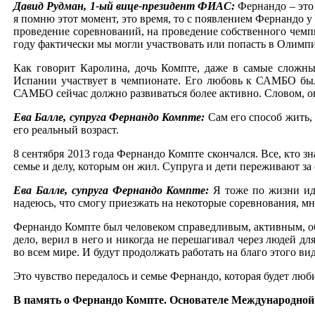
Давид Рудман, 1-ый вице-президент ФИАС:
Фернандо – это
я помню этот момент, это время, то с появлением Фернандо
проведение соревнований, на проведение собственного чемпи
году фактически мы могли участвовать или попасть в Олимпиа
Как говорит Каролина, дочь Компте, даже в самые сложны
Испании участвует в чемпионате. Его любовь к САМБО была
САМБО сейчас должно развиваться более активно. Словом, он
Ева Балле, супруга Фернандо Компте:
Сам его способ жить, 
его реальный возраст.
8 сентября 2013 года Фернандо Компте скончался. Все, кто з
семье и делу, которым он жил. Супруга и дети переживают з
Ева Балле, супруга Фернандо Компте:
Я тоже по жизни ид
надеюсь, что смогу приезжать на некоторые соревнования, мне
Фернандо Компте был человеком справедливым, активным, об
дело, верил в него и никогда не перешагивал через людей 
во всем мире. И будут продолжать работать на благо этого ви
Это чувство передалось и семье Фернандо, которая будет люб
В память о Фернандо Компте. Основателе Международной