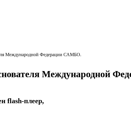
еля Международной Федерации САМБО.
снователя Международной Фе
 flash-плеер,