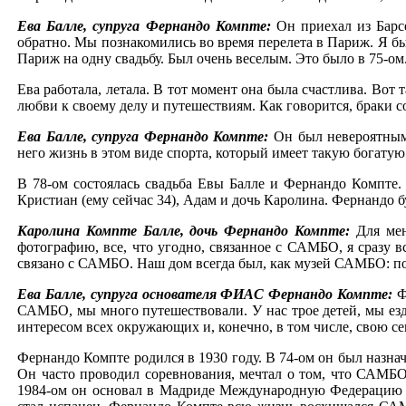
Ева Балле, супруга Фернандо Компте:
Он приехал из Барсе
обратно. Мы познакомились во время перелета в Париж. Я был
Париж на одну свадьбу. Был очень веселым. Это было в 75-ом
Ева работала, летала. В тот момент она была счастлива. Вот
любви к своему делу и путешествиям. Как говорится, браки с
Ева Балле, супруга Фернандо Компте:
Он был невероятным 
него жизнь в этом виде спорта, который имеет такую богату
В 78-ом состоялась свадьба Евы Балле и Фернандо Компте.
Кристиан (ему сейчас 34), Адам и дочь Каролина. Фернандо
Каролина Компте Балле, дочь Фернандо Компте:
Для ме
фотографию, все, что угодно, связанное с САМБО, я сразу 
связано с САМБО. Наш дом всегда был, как музей САМБО: пов
Ева Балле, супруга основателя ФИАС Фернандо Компте:
Ф
САМБО, мы много путешествовали. У нас трое детей, мы езд
интересом всех окружающих и, конечно, в том числе, свою с
Фернандо Компте родился в 1930 году. В 74-ом он был наз
Он часто проводил соревнования, мечтал о том, что САМ
1984-ом он основал в Мадриде Международную Федерацию С