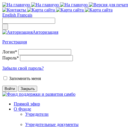
English
Français
Авторизация
Регистрация
Логин
*
Пароль
*
Забыли свой пароль?
Запомнить меня
Прямой эфир
О Фонде
Учредители
Учредительные документы