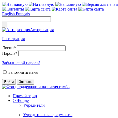
English
Français
Авторизация
Регистрация
Логин
*
Пароль
*
Забыли свой пароль?
Запомнить меня
Прямой эфир
О Фонде
Учредители
Учредительные документы