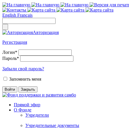
English
Français
Авторизация
Регистрация
Логин
*
Пароль
*
Забыли свой пароль?
Запомнить меня
Прямой эфир
О Фонде
Учредители
Учредительные документы