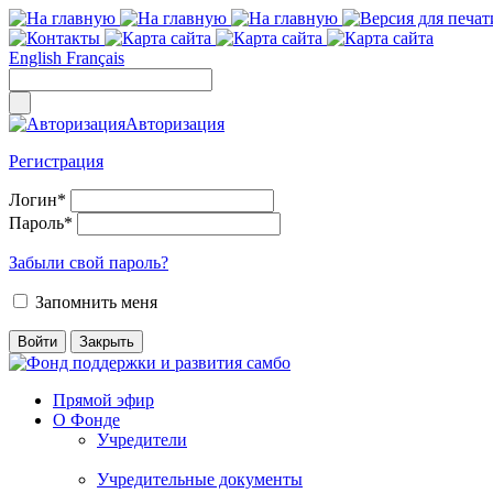
English
Français
Авторизация
Регистрация
Логин
*
Пароль
*
Забыли свой пароль?
Запомнить меня
Прямой эфир
О Фонде
Учредители
Учредительные документы