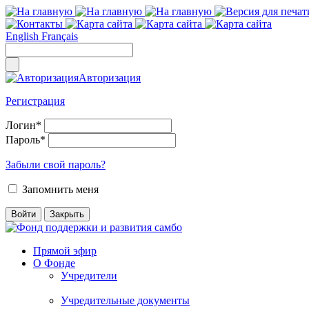
English
Français
Авторизация
Регистрация
Логин
*
Пароль
*
Забыли свой пароль?
Запомнить меня
Прямой эфир
О Фонде
Учредители
Учредительные документы