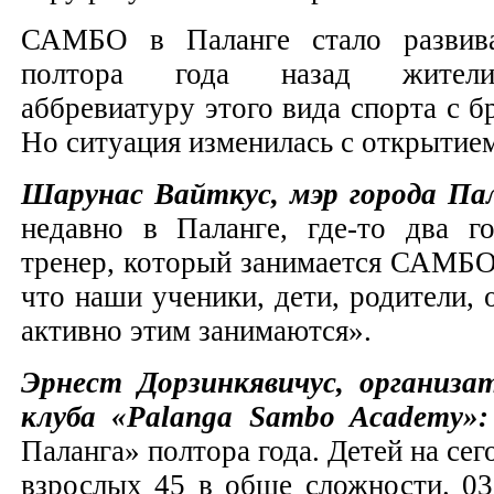
САМБО в Паланге стало развива
полтора года назад жители
аббревиатуру этого вида спорта с б
Но ситуация изменилась с открытие
Шарунас Вайткус, мэр города Па
недавно в Паланге, где-то два г
тренер, который занимается САМБО.
что наши ученики, дети, родители, 
активно этим занимаются».
Эрнест Дорзинкявичус, организат
клуба «Palanga Sambo Academy»:
Паланга» полтора года. Детей на се
взрослых 45 в обще сложности. 