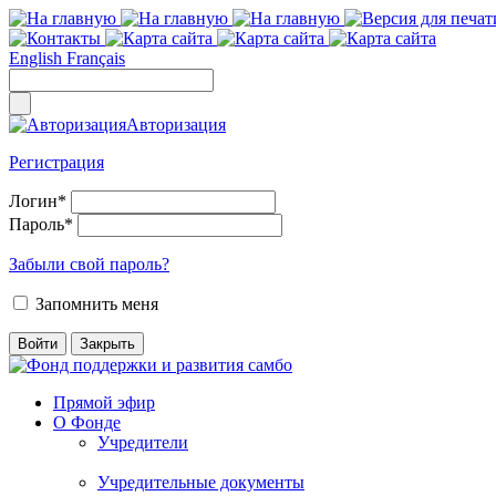
English
Français
Авторизация
Регистрация
Логин
*
Пароль
*
Забыли свой пароль?
Запомнить меня
Прямой эфир
О Фонде
Учредители
Учредительные документы