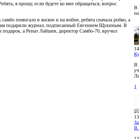
ебята, я прошу, если будете ко мне обращаться, вопрос
В 
п
амбо помогало в жизни и на войне, ребята сначала робко, а
кам подарили журнал, подписанный Евгением Щукиным. В
 подарок, а Ренат Лайшев, директор Самбо-70, вручил
14
К
В 
уч
Ли
1
13
З
В.
13