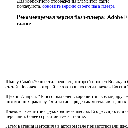
Для корректного отображения элементов сайта,
пожалуйста,
обновите версию своего flash-плеера
.
Рекомендуемая версия flash-плеера: Adobe Fl
выше
Школу Самбо-70 посетил человек, который прошел Великую 
статей. Человек, который всю жизнь посвятил науке - Евген
Щукин Андрей: “У него был очень хороший знакомый, друг 
похожи по характеру. Они такие: вроде как молчаливые, но в 
Вначале - чаепитие с руководством школы. Его расспросили о 
перешли к более серьезной теме – войне.
Затем Евгения Петровича в актовом зале приветствовали школ