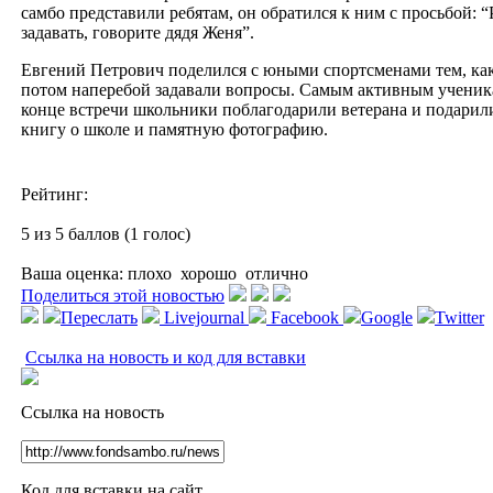
самбо представили ребятам, он обратился к ним с просьбой: “Р
задавать, говорите дядя Женя”.
Евгений Петрович поделился с юными спортсменами тем, как с
потом наперебой задавали вопросы. Самым активным учени
конце встречи школьники поблагодарили ветерана и подарили
книгу о школе и памятную фотографию.
Рейтинг:
5 из 5 баллов (1 голос)
Ваша оценка:
плохо
хорошо
отлично
Поделиться этой новостью
Переслать
Livejournal
Facebook
Google
Twitter
Ссылка на новость и код для вставки
Ссылка на новость
Код для вставки на сайт