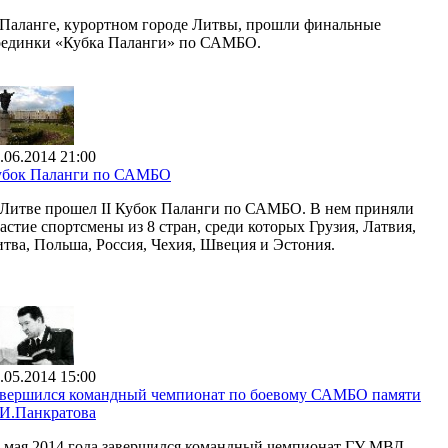
Паланге, курортном городе Литвы, прошли финальные
оединки «Кубка Паланги» по САМБО.
.06.2014 21:00
убок Паланги по САМБО
Литве прошел II Кубок Паланги по САМБО. В нем приняли
астие спортсмены из 8 стран, среди которых Грузия, Латвия,
тва, Польша, Россия, Чехия, Швеция и Эстония.
.05.2014 15:00
авершился командный чемпионат по боевому САМБО памяти
И.Панкратова
 мая 2014 года завершился командный чемпионат ГУ МВД