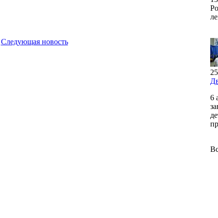
Ро
ле
Следующая новость
25
Дв
6 
за
де
пр
Вс