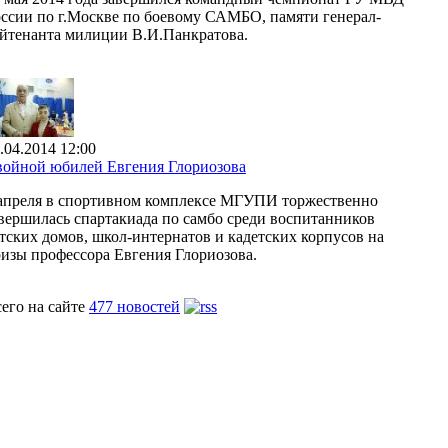
ссии по г.Москве по боевому САМБО, памяти генерал-
йтенанта милиции В.И.Панкратова.
.04.2014 12:00
ойной юбилей Евгения Глориозова
апреля в спортивном комплексе МГУПИ торжественно
вершилась спартакиада по самбо среди воспитанников
тских домов, школ-интернатов и кадетских корпусов на
изы профессора Евгения Глориозова.
его на сайте
477 новостей