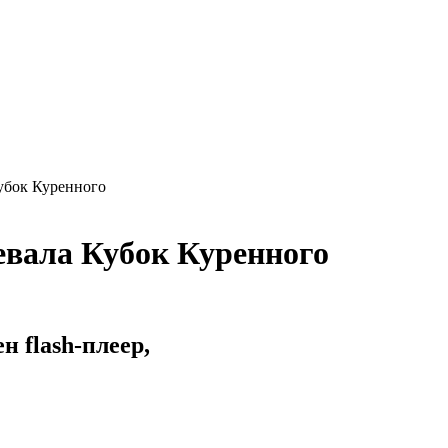
убок Куренного
евала Кубок Куренного
 flash-плеер,