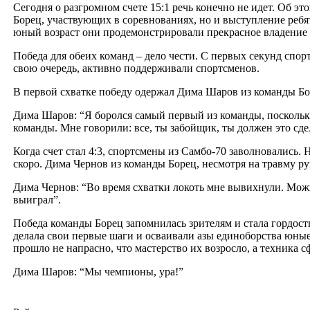
Сегодня о разгромном счете 15:1 речь конечно не идет. Об э
Борец, участвующих в соревнованиях, но и выступление ребя
юный возраст они продемонстрировали прекрасное владение 
Победа для обеих команд – дело чести. С первых секунд спо
свою очередь, активно поддерживали спортсменов.
В первой схватке победу одержал Дима Шаров из команды Бо
Дима Шаров: “Я боролся самый первый из команды, поскольку 
команды. Мне говорили: все, ты забойщик, ты должен это сдел
Когда счет стал 4:3, спортсмены из Самбо-70 заволновались. 
скоро. Дима Чернов из команды Борец, несмотря на травму ру
Дима Чернов: “Во время схватки локоть мне вывихнули. Можно
выиграл”.
Победа команды Борец запомнилась зрителям и стала гордост
делала свои первые шаги и осваивали азы единоборства юные
прошло не напрасно, что мастерство их возросло, а техника 
Дима Шаров: “Мы чемпионы, ура!”