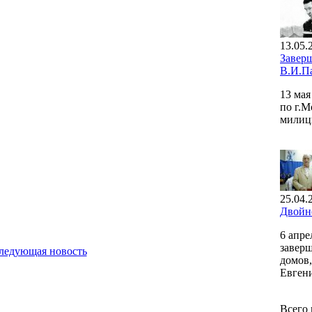
13.05.
Завер
В.И.П
13 ма
по г.М
милиц
25.04.
Двойн
6 апр
заверш
ледующая новость
домов,
Евгени
Всего 