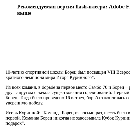
Рекомендуемая версия flash-плеера: Adobe Fl
выше
10-летию спортивной школы Борец был посвящен VIII Всеро
кратного чемпиона мира Игоря Куринного”.
Из всех команд, в борьбе за первое место Самбо-70 и Борец 
друг с другом с начала существования соревнований. Перв
Борец. Тогда было проведено 16 встреч, борьба закончилась с
уверенную победу.
Игорь Куринной: “Команда Борец из восьми раз, шесть была в
первой. Команда Борец никогда не завоевывала Кубок Куринно
подарок”.