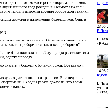
том говорит не только мастерство спортсменов школы
кадетс
т двухтысячного года рождения. Несмотря на свой
своим телом и широкий арсенал борцовской техники.
ртсмены держали в напряжении болельщиков. Они, в
23.06.
В Лит
рец.
В Пал
у меня самый лёгкий вес. От меня все зависело и от
«Кубк
ать, как ты проборешься, так и все проборятся”.
Но еще была надежда на победу, правда рассеялась она
ки, одержал победу.
 сказать, я боролся с больной рукой. Все равно я
14.06.
Кубок
ью для создателя школы и тренеров. Еще недавно она
 спортсмены. Сегодня ребята доказали, что время
В Лит
сформировалась.
участи
Литва,
1