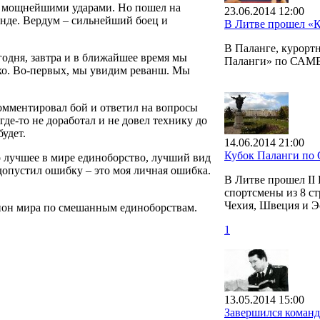
мя мощнейшими ударами. Но пошел на
23.06.2014 12:00
унде. Вердум – сильнейший боец и
В Литве прошел «
В Паланге, курорт
годня, завтра и в ближайшее время мы
Паланги» по САМ
охо. Во-первых, мы увидим реванш. Мы
омментировал бой и ответил на вопросы
где-то не доработал и не довел технику до
удет.
14.06.2014 21:00
Кубок Паланги п
о лучшее в мире единоборство, лучший вид
я допустил ошибку – это моя личная ошибка.
В Литве прошел II
спортсмены из 8 ст
Чехия, Швеция и Э
мпион мира по смешанным единоборствам.
1
13.05.2014 15:00
Завершился коман