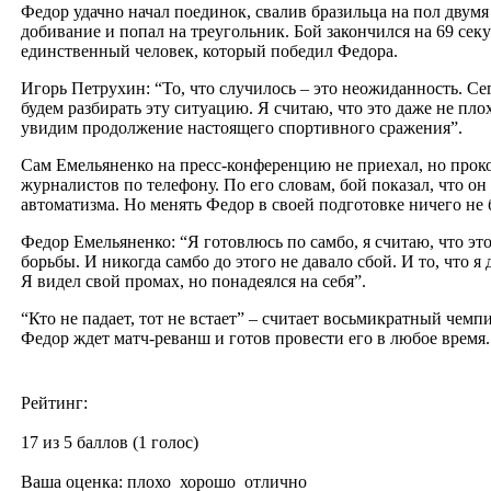
Федор удачно начал поединок, свалив бразильца на пол дву
добивание и попал на треугольник. Бой закончился на 69 сек
единственный человек, который победил Федора.
Игорь Петрухин: “То, что случилось – это неожиданность. Се
будем разбирать эту ситуацию. Я считаю, что это даже не пл
увидим продолжение настоящего спортивного сражения”.
Сам Емельяненко на пресс-конференцию не приехал, но прок
журналистов по телефону. По его словам, бой показал, что он 
автоматизма. Но менять Федор в своей подготовке ничего не б
Федор Емельяненко: “Я готовлюсь по самбо, я считаю, что эт
борьбы. И никогда самбо до этого не давало сбой. И то, что 
Я видел свой промах, но понадеялся на себя”.
“Кто не падает, тот не встает” – считает восьмикратный че
Федор ждет матч-реванш и готов провести его в любое время.
Рейтинг:
17 из 5 баллов (1 голос)
Ваша оценка:
плохо
хорошо
отлично