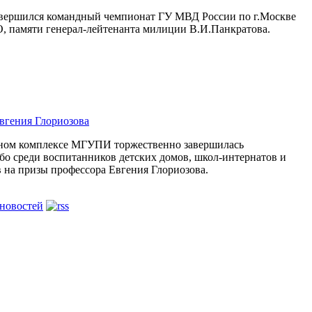
завершился командный чемпионат ГУ МВД России по г.Москве
 памяти генерал-лейтенанта милиции В.И.Панкратова.
вгения Глориозова
вном комплексе МГУПИ торжественно завершилась
мбо среди воспитанников детских домов, школ-интернатов и
в на призы профессора Евгения Глориозова.
 новостей