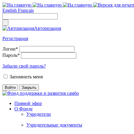
English
Français
Авторизация
Регистрация
Логин
*
Пароль
*
Забыли свой пароль?
Запомнить меня
Прямой эфир
О Фонде
Учредители
Учредительные документы