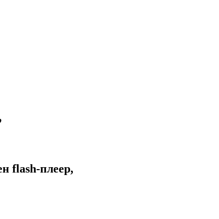
”
 flash-плеер,