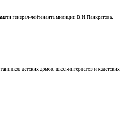
амяти генерал-лейтенанта милиции В.И.Панкратова.
танников детских домов, школ-интернатов и кадетских