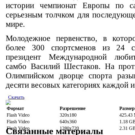
истории чемпионат Европы по с
серьезным толчком для последующе
мире.
Молодежное первенство, в котор
более 300 спортсменов из 24 с
президент Международной любит
самбо Василий Шестаков. На прот
Олимпийском дворце спорта разы
десяти весовых категориях каждой и
Скачать
Формат
Разрешение
Размер
Flash Video
320x180
425.43
Flash Video
640x360
1.18 G
Flash Video
1280x720
2.31 G
Связанные материалы