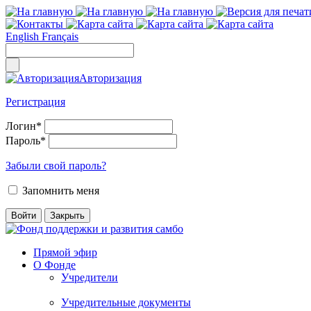
English
Français
Авторизация
Регистрация
Логин
*
Пароль
*
Забыли свой пароль?
Запомнить меня
Прямой эфир
О Фонде
Учредители
Учредительные документы