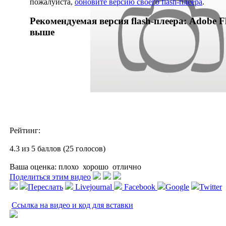
пожалуйста,
обновите версию своего flash-плеера
.
Рекомендуемая версия flash-плеера: Adobe Fl
выше
Рейтинг:
4.3 из 5 баллов (25 голосов)
Ваша оценка:
плохо
хорошо
отлично
Поделиться этим видео
Переслать
Livejournal
Facebook
Google
Twitter
Ссылка на видео и код для вставки