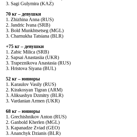
3. Sagi Gulymira (KAZ)
70 кг – девушки
1. Zhizhina Anna (RUS)
2. Jandric Ivana (SRB)
3. Bold Munkhtsetseg (MGL)
3. Charnukha Tatsiana (BLR)
+75 кг – девушки
1. Zabic Milica (SRB)
2. Sapsai Anastasiia (UKR)
3. Trapeznikova Anastasia (RUS)
3. Hristova Siyana (BUL)
52 кг – юниоры
1. Karaulov Vasily (RUS)
2. Kirakosyan Tigran (ARM)
3. Aliksashyn Dzmitry (BLR)
3. Vardanian Armen (UKR)
68 кг – юниоры
1. Grechishnikov Anton (RUS)
2. Ganbold Kherlen (MGL)
3. Kapanadze Zviad (GEO)
3. Ananchyk Dzianis (BLR)