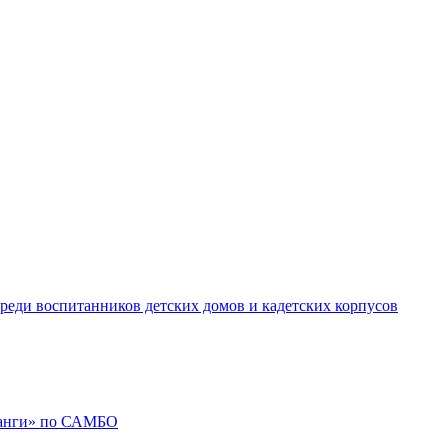
реди воспитанников детских домов и кадетских корпусов
ланги» по САМБО