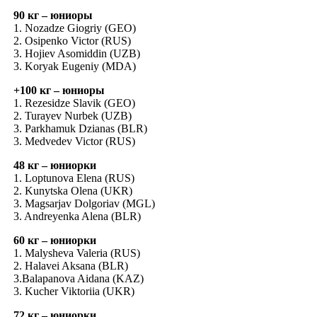
90 кг – юниоры
1. Nozadze Giogriy (GEO)
2. Osipenko Victor (RUS)
3. Hojiev Asomiddin (UZB)
3. Koryak Eugeniy (MDA)
+100 кг – юниоры
1. Rezesidze Slavik (GEO)
2. Turayev Nurbek (UZB)
3. Parkhamuk Dzianas (BLR)
3. Medvedev Victor (RUS)
48 кг – юниорки
1. Loptunova Elena (RUS)
2. Kunytska Olena (UKR)
3. Magsarjav Dolgoriav (MGL)
3. Andreyenka Alena (BLR)
60 кг – юниорки
1. Malysheva Valeria (RUS)
2. Halavei Aksana (BLR)
3.Balapanova Aidana (KAZ)
3. Kucher Viktoriia (UKR)
72 кг – юниорки