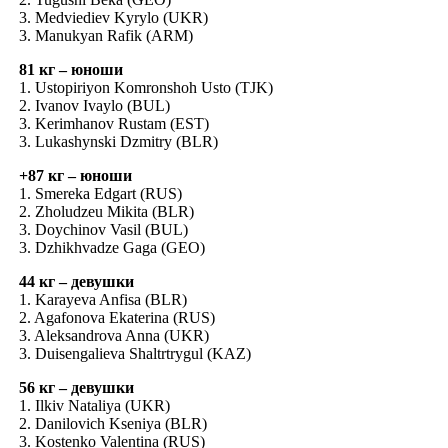
3. Medviediev Kyrylo (UKR)
3. Manukyan Rafik (ARM)
81 кг – юноши
1. Ustopiriyon Komronshoh Usto (TJK)
2. Ivanov Ivaylo (BUL)
3. Kerimhanov Rustam (EST)
3. Lukashynski Dzmitry (BLR)
+87 кг – юноши
1. Smereka Edgart (RUS)
2. Zholudzeu Mikita (BLR)
3. Doychinov Vasil (BUL)
3. Dzhikhvadze Gaga (GEO)
44 кг – девушки
1. Karayeva Anfisa (BLR)
2. Agafonova Ekaterina (RUS)
3. Aleksandrova Anna (UKR)
3. Duisengalieva Shaltrtrygul (KAZ)
56 кг – девушки
1. Ilkiv Nataliya (UKR)
2. Danilovich Kseniya (BLR)
3. Kostenko Valentina (RUS)