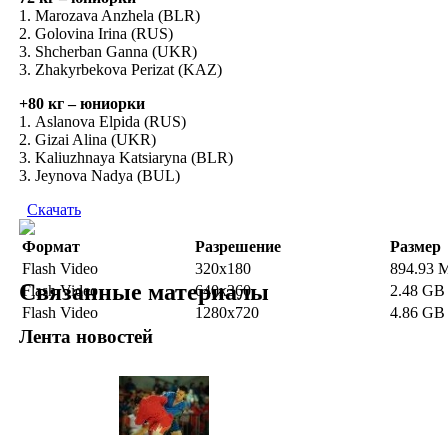
1. Marozava Anzhela (BLR)
2. Golovina Irina (RUS)
3. Shcherban Ganna (UKR)
3. Zhakyrbekova Perizat (KAZ)
+80 кг – юниорки
1. Aslanova Elpida (RUS)
2. Gizai Alina (UKR)
3. Kaliuzhnaya Katsiaryna (BLR)
3. Jeynova Nadya (BUL)
Скачать
Формат
Разрешение
Размер
Flash Video
320x180
894.93 
Связанные материалы
Flash Video
640x360
2.48 GB
Flash Video
1280x720
4.86 GB
Лента новостей