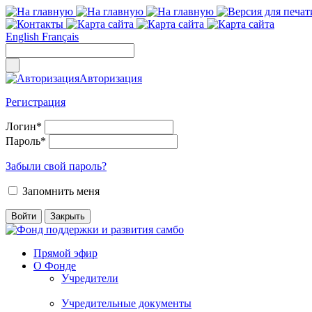
English
Français
Авторизация
Регистрация
Логин
*
Пароль
*
Забыли свой пароль?
Запомнить меня
Прямой эфир
О Фонде
Учредители
Учредительные документы