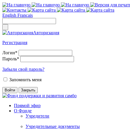
English
Français
Авторизация
Регистрация
Логин
*
Пароль
*
Забыли свой пароль?
Запомнить меня
Прямой эфир
О Фонде
Учредители
Учредительные документы