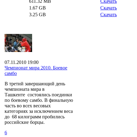
611.32 MB
Скачать
1.67 GB
Скачать
3.25 GB
Скачать
07.11.2010 19:00
Чемпионат мира 2010. Боевое
самбо
В третий завершающий день
чемпионата мира в
Ташкенте состоялись поединки
по боевому самбо. В финальную
часть во всех весовых
категориях за исключением веса
до 68 килограмм пробились
российские борцы.
6