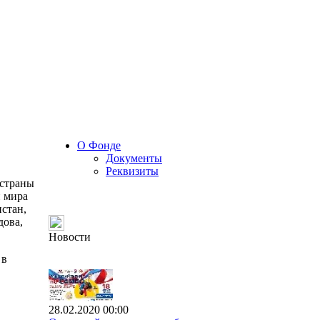
О Фонде
Документы
Реквизиты
 страны
н мира
истан,
дова,
Новости
 в
28.02.2020 00:00