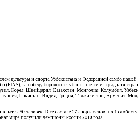
лам культуры и спорта Узбекистана и Федерацией самбо нашей
 (FIAS), за победу боролись самбисты почти из тридцати стра
рузия, Корея, Швейцария, Казахстан, Монголия, Колумбия, Узбек
ермания, Пакистан, Индия, Греция, Таджикистан, Армения, Мол
нате - 50 человек. В ее составе 27 спортсменов, по 1 самбисту
онат мира получили чемпионы России 2010 года.