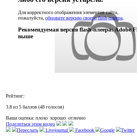
Для корректного отображения элементов сайта,
пожалуйста,
обновите версию своего flash-плеера
.
Рекомендуемая версия flash-плеера: Adobe Fl
выше
Рейтинг:
3.8 из 5 баллов (48 голосов)
Ваша оценка:
плохо
хорошо
отлично
Поделиться этим видео
Переслать
Livejournal
Facebook
Google
Twitter