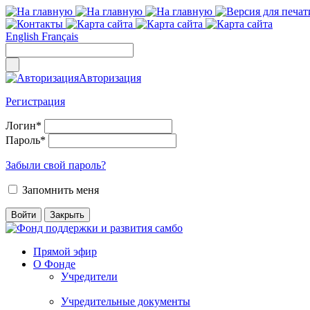
English
Français
Авторизация
Регистрация
Логин
*
Пароль
*
Забыли свой пароль?
Запомнить меня
Прямой эфир
О Фонде
Учредители
Учредительные документы